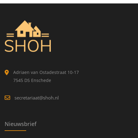
Adriaen van Ostadestraat 10-17
7545 DS Enschede
secretariaat@shoh.nl
Nieuwsbrief