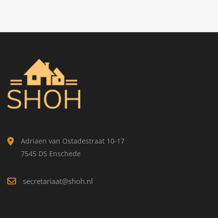
Adriaen van Ostadestraat 10-17
7545 DS Enschede
secretariaat@shoh.nl