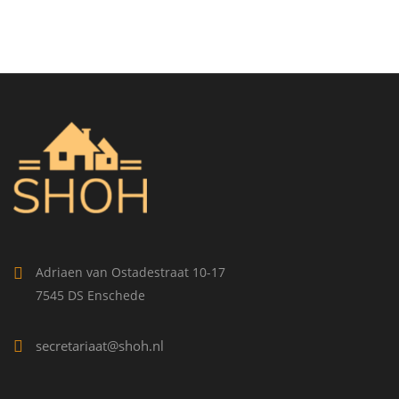
Adriaen van Ostadestraat 10-17
7545 DS Enschede
secretariaat@shoh.nl