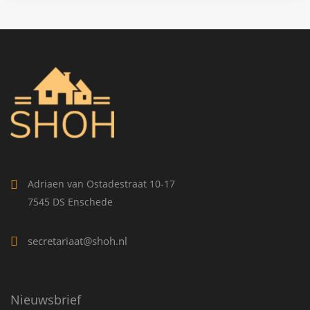
Adriaen van Ostadestraat 10-17
7545 DS Enschede
secretariaat@shoh.nl
Nieuwsbrief